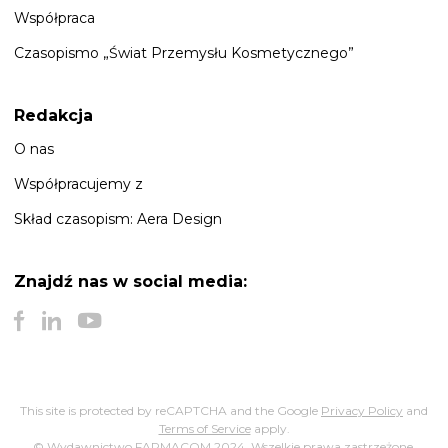
Współpraca
Czasopismo „Świat Przemysłu Kosmetycznego”
Redakcja
O nas
Współpracujemy z
Skład czasopism: Aera Design
Znajdź nas
w social media:
This site is protected by reCAPTCHA and the Google
Privacy Policy
and
Terms of Service
apply.
© Wydawnictwo FARMACOM 2024. Wszelkie prawa zastrzeżone.