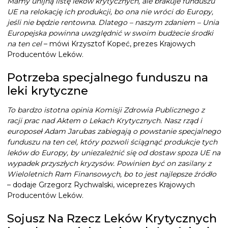
Mamy unijną listę leków krytycznych, ale brakuje funduszu
UE na relokację ich produkcji, bo ona nie wróci do Europy,
jeśli nie będzie rentowna. Dlatego – naszym zdaniem – Unia
Europejska powinna uwzględnić w swoim budżecie środki
na ten cel
– mówi Krzysztof Kopeć, prezes Krajowych
Producentów Leków.
Potrzeba specjalnego funduszu na
leki krytyczne
To bardzo istotna opinia Komisji Zdrowia Publicznego z
racji prac nad Aktem o Lekach Krytycznych. Nasz rząd i
europoseł Adam Jarubas zabiegają o powstanie specjalnego
funduszu na ten cel, który pozwoli ściągnąć produkcje tych
leków do Europy, by uniezależnić się od dostaw spoza UE na
wypadek przyszłych kryzysów. Powinien być on zasilany z
Wieloletnich Ram Finansowych, bo to jest najlepsze źródło
– dodaje Grzegorz Rychwalski, wiceprezes Krajowych
Producentów Leków.
Sojusz Na Rzecz Leków Krytycznych