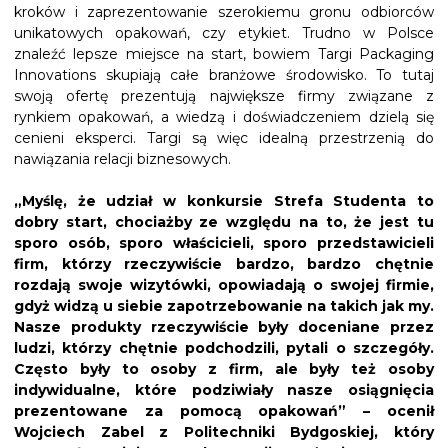
kroków i zaprezentowanie szerokiemu gronu odbiorców
unikatowych opakowań, czy etykiet. Trudno w Polsce
znaleźć lepsze miejsce na start, bowiem Targi Packaging
Innovations skupiają całe branżowe środowisko. To tutaj
swoją ofertę prezentują największe firmy związane z
rynkiem opakowań, a wiedzą i doświadczeniem dzielą się
cenieni eksperci. Targi są więc idealną przestrzenią do
nawiązania relacji biznesowych.
„Myślę, że udział w konkursie Strefa Studenta to
dobry start, chociażby ze względu na to, że jest tu
sporo osób, sporo właścicieli, sporo przedstawicieli
firm, którzy rzeczywiście bardzo, bardzo chętnie
rozdają swoje wizytówki, opowiadają o swojej firmie,
gdyż widzą u siebie zapotrzebowanie na takich jak my.
Nasze produkty rzeczywiście były doceniane przez
ludzi, którzy chętnie podchodzili, pytali o szczegóły.
Często były to osoby z firm, ale były też osoby
indywidualne, które podziwiały nasze osiągnięcia
prezentowane za pomocą opakowań” – ocenił
Wojciech Zabel z Politechniki Bydgoskiej, który