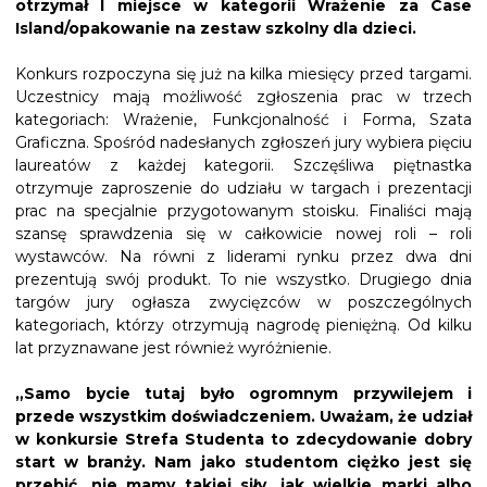
otrzymał I miejsce w kategorii Wrażenie za Case
Island/opakowanie na zestaw szkolny dla dzieci.
Konkurs rozpoczyna się już na kilka miesięcy przed targami.
Uczestnicy mają możliwość zgłoszenia prac w trzech
kategoriach: Wrażenie, Funkcjonalność i Forma, Szata
Graficzna. Spośród nadesłanych zgłoszeń jury wybiera pięciu
laureatów z każdej kategorii. Szczęśliwa piętnastka
otrzymuje zaproszenie do udziału w targach i prezentacji
prac na specjalnie przygotowanym stoisku. Finaliści mają
szansę sprawdzenia się w całkowicie nowej roli – roli
wystawców. Na równi z liderami rynku przez dwa dni
prezentują swój produkt. To nie wszystko. Drugiego dnia
targów jury ogłasza zwycięzców w poszczególnych
kategoriach, którzy otrzymują nagrodę pieniężną. Od kilku
lat przyznawane jest również wyróżnienie.
„Samo bycie tutaj było ogromnym przywilejem i
przede wszystkim doświadczeniem. Uważam, że udział
w konkursie Strefa Studenta to zdecydowanie dobry
start w branży. Nam jako studentom ciężko jest się
przebić, nie mamy takiej siły, jak wielkie marki albo