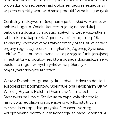
o podwyższonej wartości dla partnerów biznesowych. Firma
prowadzi również prace nad dokumentacją rejestracyjną i
wspiera projekty wprowadzania produktów na kolejne rynki.
Centralnym aktywem Rivopharm jest zakład w Manno, w
pobliżu Lugano. Obiekt koncentruje się na produkcji i
pakowaniu doustnych postaci stałych, przede wszystkim
tabletek oraz kapsułek. Zgodnie z informacjami spółki
zakład był kontrolowany i zatwierdzany przez szwajcarskie
organy regulacyjne oraz amerykańską Agencję Żywności i
Leków. Dla Laprophan oznacza to przejęcie funkcjonującej
infrastruktury produkcyjnej, która posiada doświadczenie w
obsłudze regulowanych rynków i współpracy z
międzynarodowymi klientami.
Wraz z Rivopharm grupa zyskuje również dostęp do sieci
europejskich podmiotów. Obejmuje ona Rivopharm UK w
Wielkiej Brytanii, Holsten Pharma w Niemczech oraz
Sanoswiss na Litwie. Struktura ta zapewnia obecność
handlową, regulacyjną i operacyjną w kilku istotnych
częściach europejskiego rynku farmaceutycznego.
Przejmowane portfolio jest komercjalizowane w ponad 30