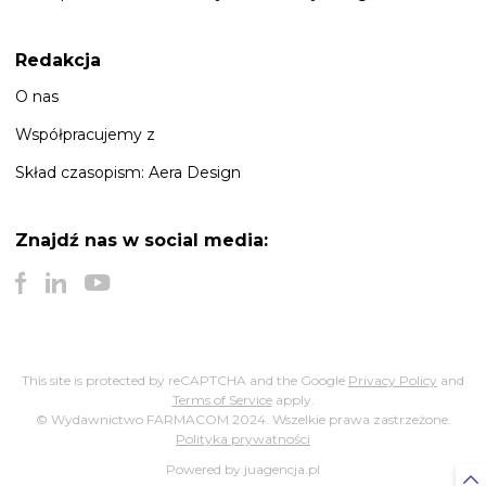
Redakcja
O nas
Współpracujemy z
Skład czasopism: Aera Design
Znajdź nas
w social media:
This site is protected by reCAPTCHA and the Google
Privacy Policy
and
Terms of Service
apply.
© Wydawnictwo FARMACOM 2024. Wszelkie prawa zastrzeżone.
Polityka prywatności
Powered by juagencja.pl