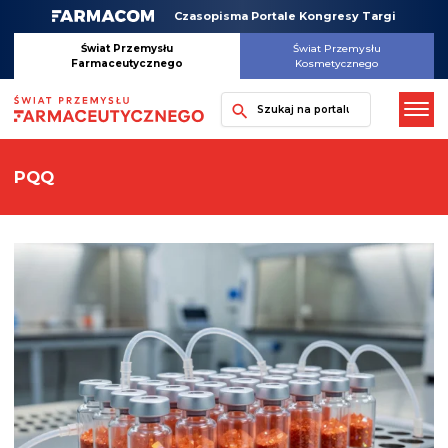
Skip
Czasopisma Portale Kongresy Targi
to
content
Świat Przemysłu
Świat Przemysłu
Farmaceutycznego
Kosmetycznego
Szukaj
PQQ