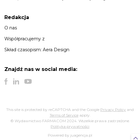
Redakcja
O nas
Współpracujemy z
Skład czasopism: Aera Design
Znajdź nas
w social media:
This site is protected by reCAPTCHA and the Google
Privacy Policy
and
Terms of Service
apply.
© Wydawnictwo FARMACOM 2024. Wszelkie prawa zastrzeżone.
Polityka prywatności
Powered by juagencja.pl