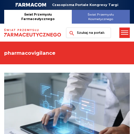
Skip
Czasopisma Portale Kongresy Targi
to
content
Świat Przemysłu
Świat Przemysłu
Farmaceutycznego
Kosmetycznego
Szukaj
pharmacovigilance