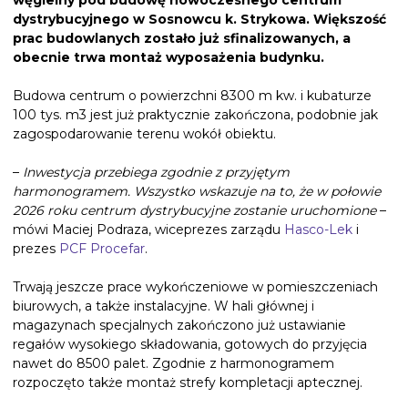
węgielny pod budowę nowoczesnego centrum
dystrybucyjnego w Sosnowcu k. Strykowa. Większość
prac budowlanych zostało już sfinalizowanych, a
obecnie trwa montaż wyposażenia budynku.
Budowa centrum o powierzchni 8300 m kw. i kubaturze
100 tys. m3 jest już praktycznie zakończona, podobnie jak
zagospodarowanie terenu wokół obiektu.
–
Inwestycja przebiega zgodnie z przyjętym
harmonogramem. Wszystko wskazuje na to, że w połowie
2026 roku centrum dystrybucyjne zostanie uruchomione
–
mówi Maciej Podraza, wiceprezes zarządu
Hasco-Lek
i
prezes
PCF Procefar
.
Trwają jeszcze prace wykończeniowe w pomieszczeniach
biurowych, a także instalacyjne. W hali głównej i
magazynach specjalnych zakończono już ustawianie
regałów wysokiego składowania, gotowych do przyjęcia
nawet do 8500 palet. Zgodnie z harmonogramem
rozpoczęto także montaż strefy kompletacji aptecznej.