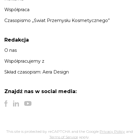
Współpraca
Czasopismo „Świat Przemysłu Kosmetycznego”
Redakcja
O nas
Współpracujemy z
Skład czasopism: Aera Design
Znajdź nas
w social media:
This site is protected by reCAPTCHA and the Google
Privacy Policy
and
Terms of Service
apply.