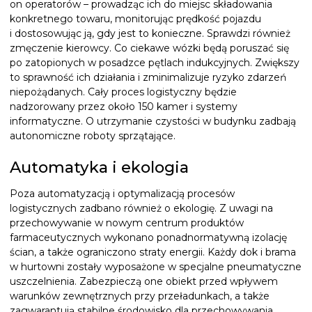
on operatorów – prowadząc ich do miejsc składowania
konkretnego towaru, monitorując prędkość pojazdu
i dostosowując ją, gdy jest to konieczne. Sprawdzi również
zmęczenie kierowcy. Co ciekawe wózki będą poruszać się
po zatopionych w posadzce pętlach indukcyjnych. Zwiększy
to sprawność ich działania i zminimalizuje ryzyko zdarzeń
niepożądanych. Cały proces logistyczny będzie
nadzorowany przez około 150 kamer i systemy
informatyczne. O utrzymanie czystości w budynku zadbają
autonomiczne roboty sprzątające.
Automatyka i ekologia
Poza automatyzacją i optymalizacją procesów
logistycznych zadbano również o ekologię. Z uwagi na
przechowywanie w nowym centrum produktów
farmaceutycznych wykonano ponadnormatywną izolację
ścian, a także ograniczono straty energii. Każdy dok i brama
w hurtowni zostały wyposażone w specjalne pneumatyczne
uszczelnienia. Zabezpieczą one obiekt przed wpływem
warunków zewnętrznych przy przeładunkach, a także
zagwarantują stabilne środowisko dla przechowywania